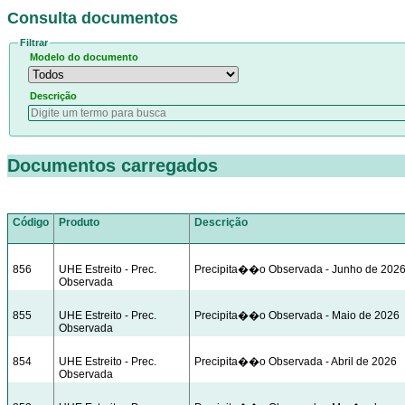
Consulta documentos
Filtrar
Modelo do documento
Descrição
Documentos carregados
Código
Produto
Descrição
856
UHE Estreito - Prec.
Precipita��o Observada - Junho de 202
Observada
855
UHE Estreito - Prec.
Precipita��o Observada - Maio de 2026
Observada
854
UHE Estreito - Prec.
Precipita��o Observada - Abril de 2026
Observada